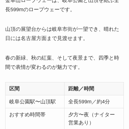
金華山ロープウェーは、岐阜公園と山頂を結ぶ全
長599mのロープウェーです。
山頂の展望台からは岐阜市街が一望でき、晴れた
日には名古屋方面まで見渡せます。
春の新緑、秋の紅葉、そして夜景まで、四季と時
間で表情が変わるのが魅力です。
区間
距離／時間
岐阜公園駅〜山頂駅
全長599m／約4分
おすすめ時間帯
夕方〜夜（ナイター
営業あり）