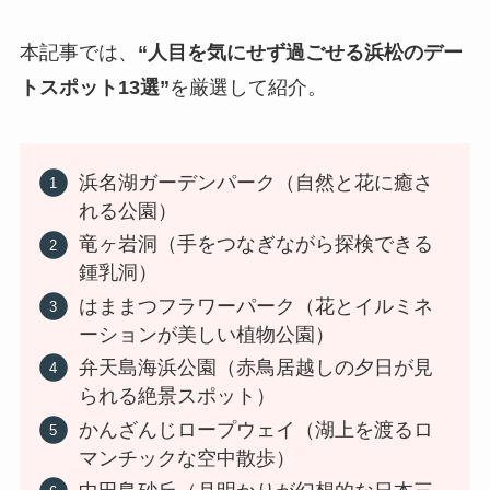
本記事では、
“人目を気にせず過ごせる浜松のデー
トスポット13選”
を厳選して紹介。
浜名湖ガーデンパーク（自然と花に癒さ
れる公園）
竜ヶ岩洞（手をつなぎながら探検できる
鍾乳洞）
はままつフラワーパーク（花とイルミネ
ーションが美しい植物公園）
弁天島海浜公園（赤鳥居越しの夕日が見
られる絶景スポット）
かんざんじロープウェイ（湖上を渡るロ
マンチックな空中散歩）