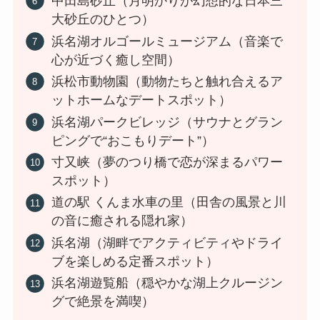
中田島砂丘（月明かりが幻想的な日本三
大砂丘のひとつ）
浜名湖オルゴールミュージアム（音楽で
心が近づく癒し空間）
浜松市動物園（動物たちと触れ合えるア
ットホームなデートスポット）
浜名湖パークビレッジ（サウナとグラン
ピングで“おこもりデート”）
寸又峡（夢のつり橋で恋が深まるパワー
スポット）
道の駅 くんま水車の里（田舎の風景と川
の音に癒される隠れ家）
浜名湖（湖畔でアクティビティやドライ
ブを楽しめる定番スポット）
浜名湖遊覧船（穏やかな湖上クルージン
グで絶景を満喫）