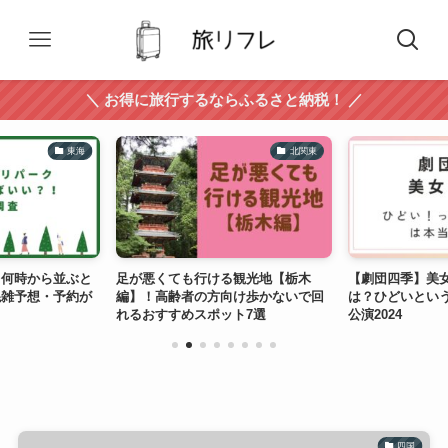
＼ お得に旅行するならふるさと納税！ ／
東海
北関東
ク何時から並ぶと
足が悪くても行ける観光地【栃木
【劇団四季】美
混雑予想・予約が
編】！高齢者の方向け歩かないで回
は？ひどいとい
れるおすすめスポット7選
公演2024
四国