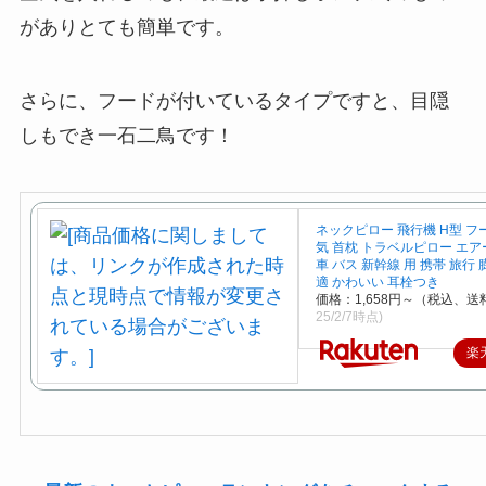
がありとても簡単です。
さらに、フードが付いているタイプですと、目隠
しもでき一石二鳥です！
ネックピロー 飛行機 H型 フ
気 首枕 トラベルピロー エア
車 バス 新幹線 用 携帯 旅行
適 かわいい 耳栓つき
価格：1,658円～（税込、送
25/2/7時点)
楽