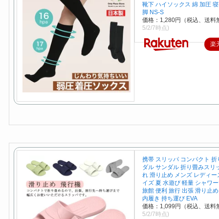
靴下 ハイソックス 綿 加圧 
脚 NS-S
価格：1,280円（税込、送料
5/2/7時点)
楽
携帯 スリッパ コンパクト 
ダル サンダル 折り畳みスリ
れ 滑り止め メンズ レディー
イズ 夏 水遊び 軽量 シャワ
旅館 便利 旅行 出張 滑り止め
内履き 持ち運び EVA
価格：1,099円（税込、送料
5/2/7時点)