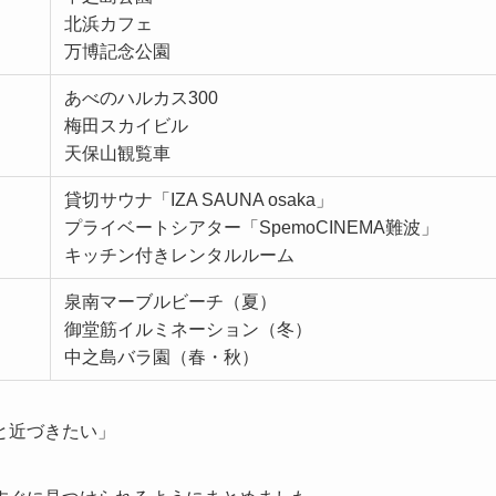
北浜カフェ
万博記念公園
あべのハルカス300
梅田スカイビル
天保山観覧車
貸切サウナ「IZA SAUNA osaka」
プライベートシアター「SpemoCINEMA難波」
キッチン付きレンタルルーム
泉南マーブルビーチ（夏）
御堂筋イルミネーション（冬）
中之島バラ園（春・秋）
と近づきたい」