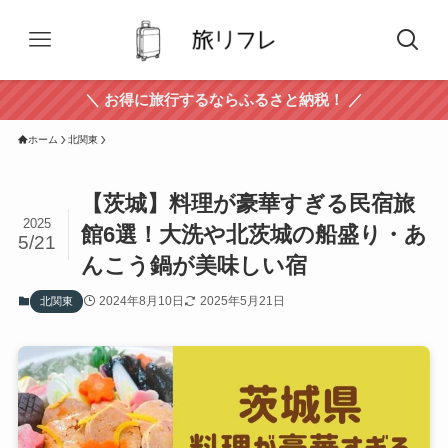
＼ お得に旅行するならふるさと納税！ ／
ホーム
北関東
【茨城】料理が豪華すぎる民宿旅
2025
館6選！大洗や北茨城の船盛り・あ
5/21
んこう鍋が美味しい宿
2024年8月10日
2025年5月21日
北関東