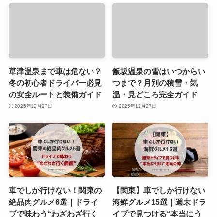
ホテル三日月鬼怒川はチェ
サムソナイトシーライトの
ックイン前にプールに入れ
人気色ランキングを女性・
る？料金や営業時間をご紹
男性別にご紹介！
介！
関連記事
草津温泉まで車は危ない？
飯坂温泉の雪はいつからい